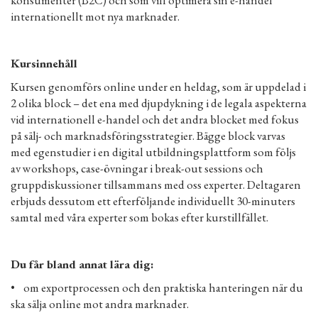
konsumenter (B2C) och som vill optimera sin e-handel
internationellt mot nya marknader.
Kursinnehåll
Kursen genomförs online under en heldag, som är uppdelad i
2 olika block – det ena med djupdykning i de legala aspekterna
vid internationell e-handel och det andra blocket med fokus
på sälj- och marknadsföringsstrategier. Bägge block varvas
med egenstudier i en digital utbildningsplattform som följs
av workshops, case-övningar i break-out sessions och
gruppdiskussioner tillsammans med oss experter. Deltagaren
erbjuds dessutom ett efterföljande individuellt 30-minuters
samtal med våra experter som bokas efter kurstillfället.
Du får bland annat lära dig:
• om exportprocessen och den praktiska hanteringen när du
ska sälja online mot andra marknader.