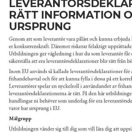
LEVERANTÖRSDEKLARA
RÄTT INFORMATION 
URSPRUNG
Genom att som leverantör vara påläst och kunna erbjuda 
er konkurrenskraft. Däremot riskerar felaktigt upprättad
Utbildningen ger vägledning i hur du som leverantör får
säkerställa att era leverantörsdeklarationer blir rätt från bö
Inom EU används så kallade leverantörsdeklarationer för 
frihandelsavtal och för att kunna fylla i dessa på ett korr
Leverantörer spelar en nyckelroll i användandet av friha
leverantörsdeklarationerna är rätt. På den här utbildnin
handlingar ni behöver som underlag för era leverantörsdek
varor har ursprung i EU.
Målgrupp
Utbildningen vänder sig till dig som vill lära dig att upp