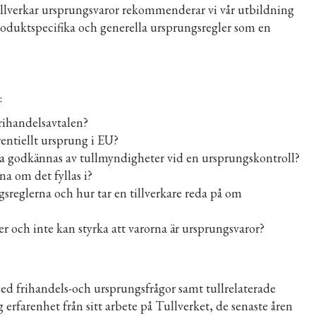
m tillverkar ursprungsvaror rekommenderar vi vår utbildning
produktspecifika och generella ursprungsregler som en
:
rihandelsavtalen?
entiellt ursprung i EU?
nna godkännas av tullmyndigheter vid en ursprungskontroll?
a om det fyllas i?
gsreglerna och hur tar en tillverkare reda på om
 och inte kan styrka att varorna är ursprungsvaror?
ed frihandels-och ursprungsfrågor samt tullrelaterade
erfarenhet från sitt arbete på Tullverket, de senaste åren